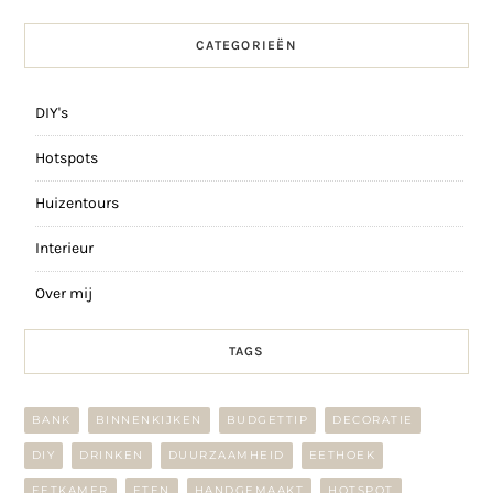
CATEGORIEËN
DIY's
Hotspots
Huizentours
Interieur
Over mij
TAGS
BANK
BINNENKIJKEN
BUDGETTIP
DECORATIE
DIY
DRINKEN
DUURZAAMHEID
EETHOEK
EETKAMER
ETEN
HANDGEMAAKT
HOTSPOT