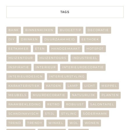
TAGS
BANK
BINNENKIJKEN
BUDGETTIP
DECORATIE
DIY
DRINKEN
DUURZAAMHEID
EETHOEK
EETKAMER
ETEN
HANDGEMAAKT
HOTSPOT
HUIZENTOUR
HUIZENTOURS
INDUSTRIEEL
INSPIRATIE
INTERIEUR
INTERIEURDECORATIE
INTERIEURDESIGN
INTERIEURSTYLING
KARAKTERISTIEK
KATOEN
LAMP
LICHT
MEPPEL
MEUBELS
MUURDECORATIE
NATUURLIJK
PLANTEN
RAAMBEKLEDING
RETRO
ROBUUST
SALONTAFEL
SCANDINAVISCH
STIJL
STYLING
SÖDERHAMN
TREND
TRENDY
WINKEL
WOL
WONEN