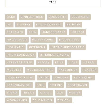
TAGS
BANK
BINNENKIJKEN
BUDGETTIP
DECORATIE
DIY
DRINKEN
DUURZAAMHEID
EETHOEK
EETKAMER
ETEN
HANDGEMAAKT
HOTSPOT
HUIZENTOUR
HUIZENTOURS
INDUSTRIEEL
INSPIRATIE
INTERIEUR
INTERIEURDECORATIE
INTERIEURDESIGN
INTERIEURSTYLING
KARAKTERISTIEK
KATOEN
LAMP
LICHT
MEPPEL
MEUBELS
MUURDECORATIE
NATUURLIJK
PLANTEN
RAAMBEKLEDING
RETRO
ROBUUST
SALONTAFEL
SCANDINAVISCH
STIJL
STYLING
SÖDERHAMN
TREND
TRENDY
WINKEL
WOL
WONEN
WOONKAMER
ZELF MAKEN
ZITHOEK