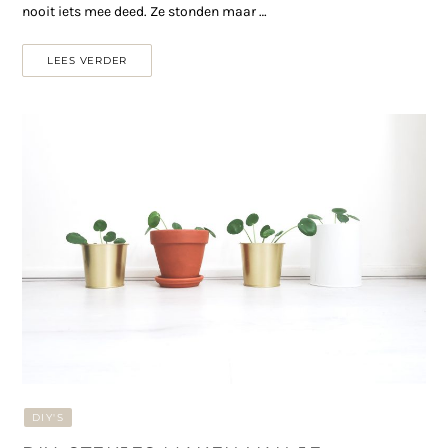
nooit iets mee deed. Ze stonden maar …
LEES VERDER
DIY'S