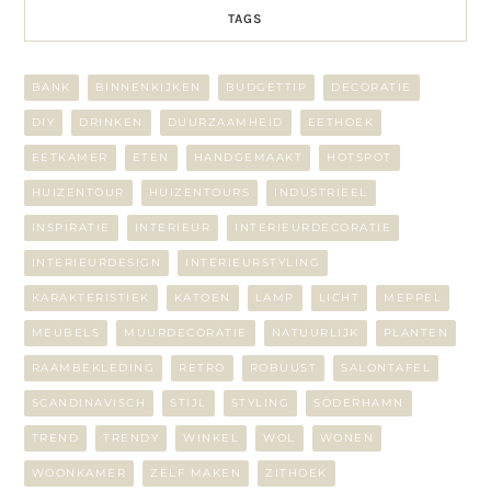
TAGS
BANK
BINNENKIJKEN
BUDGETTIP
DECORATIE
DIY
DRINKEN
DUURZAAMHEID
EETHOEK
EETKAMER
ETEN
HANDGEMAAKT
HOTSPOT
HUIZENTOUR
HUIZENTOURS
INDUSTRIEEL
INSPIRATIE
INTERIEUR
INTERIEURDECORATIE
INTERIEURDESIGN
INTERIEURSTYLING
KARAKTERISTIEK
KATOEN
LAMP
LICHT
MEPPEL
MEUBELS
MUURDECORATIE
NATUURLIJK
PLANTEN
RAAMBEKLEDING
RETRO
ROBUUST
SALONTAFEL
SCANDINAVISCH
STIJL
STYLING
SÖDERHAMN
TREND
TRENDY
WINKEL
WOL
WONEN
WOONKAMER
ZELF MAKEN
ZITHOEK