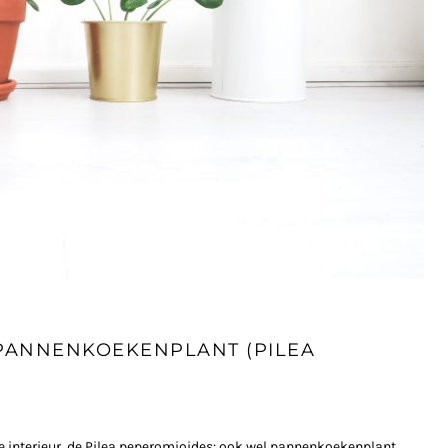
 PANNENKOEKENPLANT (PILEA
 je interieur, de Pilea peperomioides: ook wel pannenkoekenplant