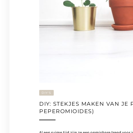
DIY'S
DIY: STEKJES MAKEN VAN JE
PEPEROMIOIDES)
Al een ruime tijd zijn ze een onmisbare trend voor