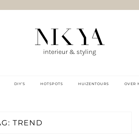
IE & DIY
DIY’S
HOTSPOTS
HUIZENTOURS
OVER 
AG:
TREND