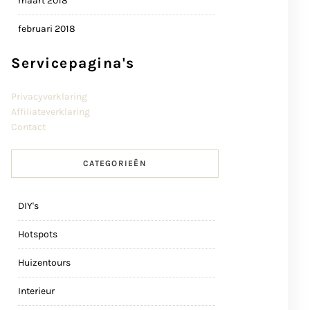
maart 2018
februari 2018
Servicepagina's
Privacyverklaring
Affiliateverklaring
Contact
CATEGORIEËN
DIY's
Hotspots
Huizentours
Interieur