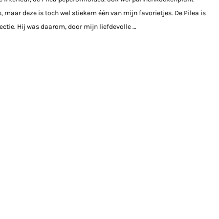
 maar deze is toch wel stiekem één van mijn favorietjes. De Pilea is
ectie. Hij was daarom, door mijn liefdevolle …