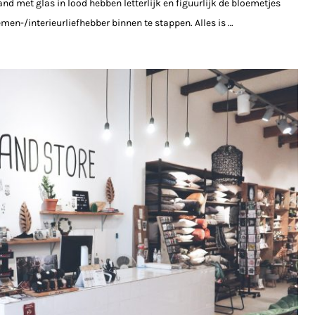
nd met glas in lood hebben letterlijk en figuurlijk de bloemetjes
emen-/interieurliefhebber binnen te stappen. Alles is …