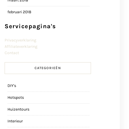
maart 2018
februari 2018
Servicepagina's
Privacyverklaring
Affiliateverklaring
Contact
CATEGORIEËN
DIY's
Hotspots
Huizentours
Interieur