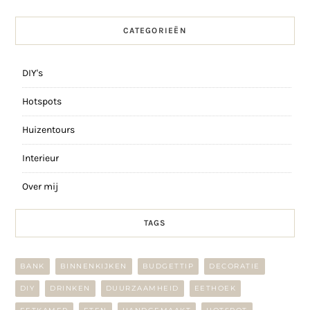
CATEGORIEËN
DIY's
Hotspots
Huizentours
Interieur
Over mij
TAGS
BANK
BINNENKIJKEN
BUDGETTIP
DECORATIE
DIY
DRINKEN
DUURZAAMHEID
EETHOEK