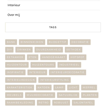
Interieur
Over mij
TAGS
BANK
BINNENKIJKEN
BUDGETTIP
DECORATIE
DIY
DRINKEN
DUURZAAMHEID
EETHOEK
EETKAMER
ETEN
HANDGEMAAKT
HOTSPOT
HUIZENTOUR
HUIZENTOURS
INDUSTRIEEL
INSPIRATIE
INTERIEUR
INTERIEURDECORATIE
INTERIEURDESIGN
INTERIEURSTYLING
KARAKTERISTIEK
KATOEN
LAMP
LICHT
MEPPEL
MEUBELS
MUURDECORATIE
NATUURLIJK
PLANTEN
RAAMBEKLEDING
RETRO
ROBUUST
SALONTAFEL