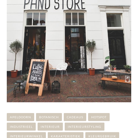
APELDOORN
BOTANISCH
CADEAUS
HOTSPOT
INDUSTRIEEL
INTERIEUR
INTERIEURSTYLING
INTERIEURWINKEL
KARAKTERISTIEK
KLEURGEBRUIK