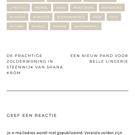
LIFESTYLE
MEPPEL
PAND
PAND STORE
PANDSTORE
PLANTEN
ROBUUST
SCANDINAVISCH
SHOP
STIJL
STYLING
WINKEL
WONEN
WOONWINKEL
DE PRACHTIGE
EEN NIEUW PAND VOOR
Bericht
ZOLDERWONING IN
BELLE LINGERIE
navigatie
STEENWIJK VAN SHANA
KROM
GEEF EEN REACTIE
Je e-mailadres wordt niet gepubliceerd.
Vereiste velden zijn