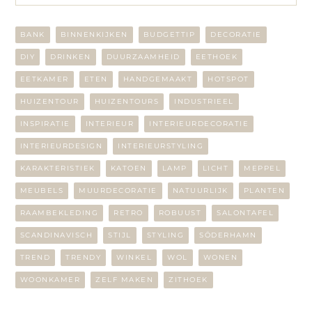
BANK
BINNENKIJKEN
BUDGETTIP
DECORATIE
DIY
DRINKEN
DUURZAAMHEID
EETHOEK
EETKAMER
ETEN
HANDGEMAAKT
HOTSPOT
HUIZENTOUR
HUIZENTOURS
INDUSTRIEEL
INSPIRATIE
INTERIEUR
INTERIEURDECORATIE
INTERIEURDESIGN
INTERIEURSTYLING
KARAKTERISTIEK
KATOEN
LAMP
LICHT
MEPPEL
MEUBELS
MUURDECORATIE
NATUURLIJK
PLANTEN
RAAMBEKLEDING
RETRO
ROBUUST
SALONTAFEL
SCANDINAVISCH
STIJL
STYLING
SÖDERHAMN
TREND
TRENDY
WINKEL
WOL
WONEN
WOONKAMER
ZELF MAKEN
ZITHOEK