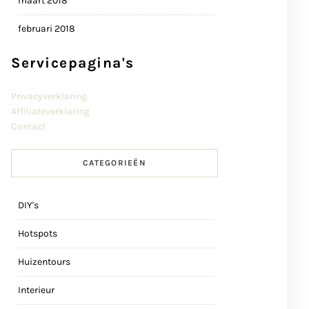
maart 2018
februari 2018
Servicepagina's
Privacyverklaring
Affiliateverklaring
Contact
CATEGORIEËN
DIY's
Hotspots
Huizentours
Interieur