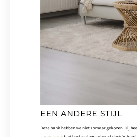
EEN ANDERE STIJL
Deze bank hebben we niet zomaar gekozen. Hij heeft 
vorige bank
had best wel een robuust design. Verge