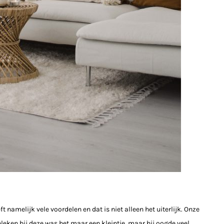
namelijk vele voordelen en dat is niet alleen het uiterlijk. Onze
leken bij deze was het maar een kleintje, maar hij oogde veel